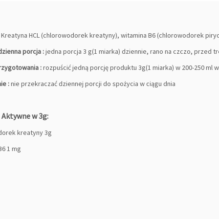
:
Kreatyna HCL (chlorowodorek kreatyny), witamina B6 (chlorowodorek piry
zienna porcja :
jedna porcja 3 g(1 miarka) dziennie,
rano na czczo, przed t
zygotowania :
rozpuścić jedną porcję produktu 3g(1 miarka) w 200-250 ml 
ie :
nie przekraczać dziennej porcji do spożycia w ciągu dnia
i Aktywne w 3g:
orek kreatyny 3g
B6 1 mg