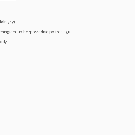
doksyny)
reningiem lub bezpośrednio po treningu.
wody