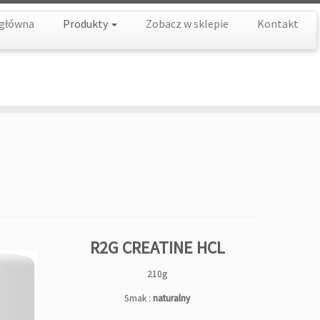
 główna
Produkty
Zobacz w sklepie
Kontakt
R2G CREATINE HCL
210g
Smak :
naturalny