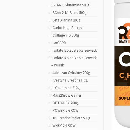
BCAA + Glutamina 500g
BCAA 2:1:1 Blend 500g
Beta Alanina 200g
Carbo High Energy
Collagen IG 350g
IsoCARB
Isolate Izolat Białka Serwatki
Isolate Izolat Białka Serwatki
– Worek
Jabłczan Cytruliny 200g
Kreatyna Creatine HCL
L-Glutamine 210g
Mass2Grow Gainer
OPTIWHEY 700g
POWER 2 GROW
Tri-Creatine-Malate 500g
WHEY 2 GROW