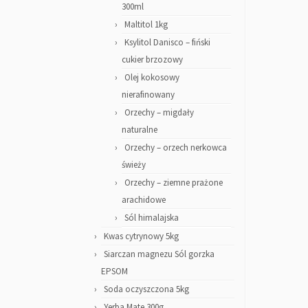
300ml
Maltitol 1kg
Ksylitol Danisco – fiński
cukier brzozowy
Olej kokosowy
nierafinowany
Orzechy – migdały
naturalne
Orzechy – orzech nerkowca
świeży
Orzechy – ziemne prażone
arachidowe
Sól himalajska
Kwas cytrynowy 5kg
Siarczan magnezu Sól gorzka
EPSOM
Soda oczyszczona 5kg
Yerba Mate 300g