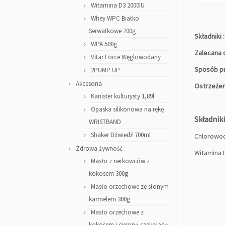
Witamina D3 2000IU
Whey WPC Białko
Serwatkowe 700g
Składniki 
WPA 500g
Zalecana d
Vitar Force Węglowodany
Sposób pr
2PUMP UP
Akcesoria
Ostrzeżen
Kanister kulturysty 1,89l
Opaska silikonowa na rękę
Składnik
WRISTBAND
Shaker Dźwiedź 700ml
Chlorowod
Zdrowa żywność
Witamina 
Masło z nerkowców z
kokosem 300g
Masło orzechowe ze słonym
karmelem 300g
Masło orzechowe z
kokosem i ciemną czekoladą