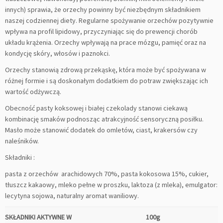
innych) sprawia, że orzechy powinny być niezbędnym składnikiem
naszej codziennej diety. Regularne spożywanie orzechów pozytywnie
wpływa na profil lipidowy, przyczyniając się do prewencji chorób
układu krążenia. Orzechy wpływają na prace mózgu, pamięć oraz na
kondycję skóry, włosów i paznokci.
Orzechy stanowią zdrową przekąskę, która może być spożywana w
różnej formie i są doskonałym dodatkiem do potraw zwiększając ich
wartość odżywczą.
Obecność pasty koksowej i białej czekolady stanowi ciekawą
kombinację smaków podnosząc atrakcyjność sensoryczną posiłku.
Masło może stanowić dodatek do omletów, ciast, krakersów czy
naleśników.
Składniki :
pasta z orzechów arachidowych 70%, pasta kokosowa 15%, cukier,
tłuszcz kakaowy, mleko pełne w proszku, laktoza (z mleka), emulgator:
lecytyna sojowa, naturalny aromat waniliowy.
SKŁADNIKI AKTYWNE W
100g