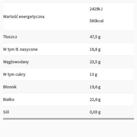
2429kJ
Wartość energetyczna
580kcal
Tłuszcz
47,5 g
W tym tł. nasycone
16,8 g
Węglowodany
23,5 g
W tym cukry
13 g
Błonnik
19,6 g
Białko
22,6 g
Sól
0,03 g