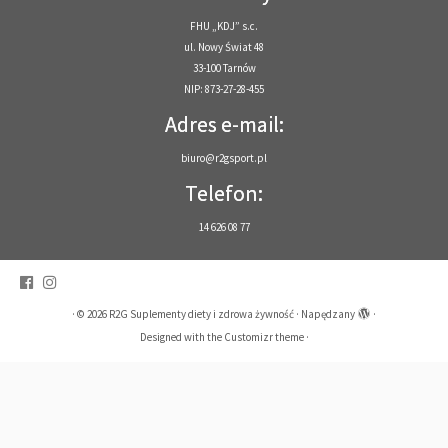
FHU „KDJ” s.c.
ul. Nowy Świat 48
33-100 Tarnów
NIP: 873-27-28-455
Adres e-mail:
biuro@r2gsport.pl
Telefon:
14 626 08 77
·
© 2026
R2G Suplementy diety i zdrowa żywność
·
Napędzany
·
Designed with the
Customizr theme
·