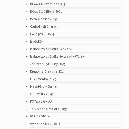
BCAA + Glutamina 500g
BCAA 2:1:1 Blend 500g
Beta Alanina 200g
Carbo High Energy
Collagen IG 350g
IsoCARB
Isolate Izolat Białka Serwatki
Isolate Izolat Białka Serwatki – Worek
Jabłczan Cytruliny 200g
Kreatyna Creatine HCL
L-Glutamine 210g
Mass2Grow Gainer
OPTIWHEY 700g
POWER 2 GROW
Tri-Creatine-Malate 500g
WHEY 2 GROW
Witamina D3 2000IU