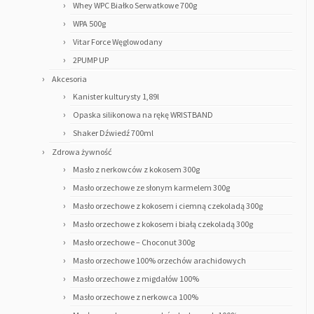
Whey WPC Białko Serwatkowe 700g
WPA 500g
Vitar Force Węglowodany
2PUMP UP
Akcesoria
Kanister kulturysty 1,89l
Opaska silikonowa na rękę WRISTBAND
Shaker Dźwiedź 700ml
Zdrowa żywność
Masło z nerkowców z kokosem 300g
Masło orzechowe ze słonym karmelem 300g
Masło orzechowe z kokosem i ciemną czekoladą 300g
Masło orzechowe z kokosem i białą czekoladą 300g
Masło orzechowe – Choconut 300g
Masło orzechowe 100% orzechów arachidowych
Masło orzechowe z migdałów 100%
Masło orzechowe z nerkowca 100%