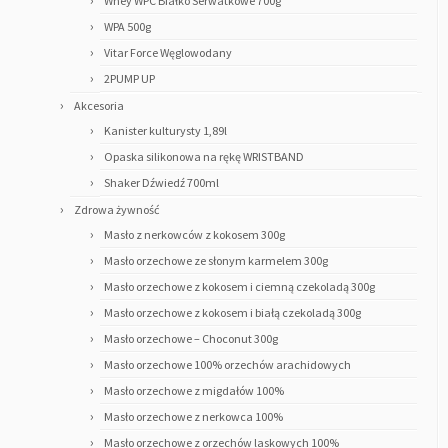
Whey WPC Białko Serwatkowe 700g
WPA 500g
Vitar Force Węglowodany
2PUMP UP
Akcesoria
Kanister kulturysty 1,89l
Opaska silikonowa na rękę WRISTBAND
Shaker Dźwiedź 700ml
Zdrowa żywność
Masło z nerkowców z kokosem 300g
Masło orzechowe ze słonym karmelem 300g
Masło orzechowe z kokosem i ciemną czekoladą 300g
Masło orzechowe z kokosem i białą czekoladą 300g
Masło orzechowe – Choconut 300g
Masło orzechowe 100% orzechów arachidowych
Masło orzechowe z migdałów 100%
Masło orzechowe z nerkowca 100%
Masło orzechowe z orzechów laskowych 100%