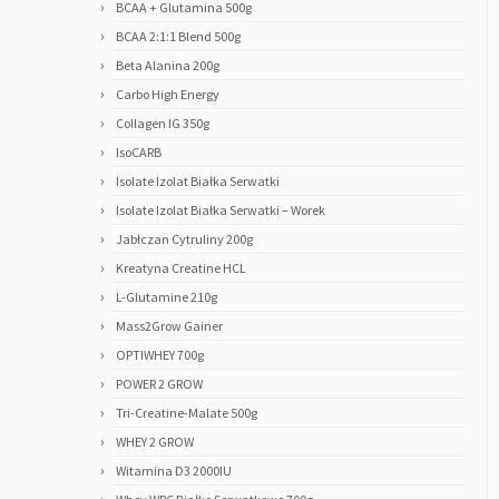
BCAA + Glutamina 500g
BCAA 2:1:1 Blend 500g
Beta Alanina 200g
Carbo High Energy
Collagen IG 350g
IsoCARB
Isolate Izolat Białka Serwatki
Isolate Izolat Białka Serwatki – Worek
Jabłczan Cytruliny 200g
Kreatyna Creatine HCL
L-Glutamine 210g
Mass2Grow Gainer
OPTIWHEY 700g
POWER 2 GROW
Tri-Creatine-Malate 500g
WHEY 2 GROW
Witamina D3 2000IU