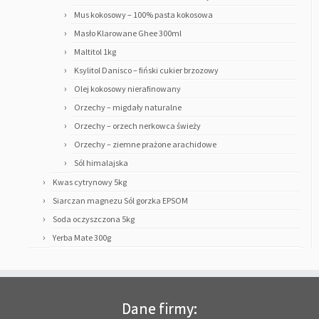
Mus kokosowy – 100% pasta kokosowa
Masło Klarowane Ghee 300ml
Maltitol 1kg
Ksylitol Danisco – fiński cukier brzozowy
Olej kokosowy nierafinowany
Orzechy – migdały naturalne
Orzechy – orzech nerkowca świeży
Orzechy – ziemne prażone arachidowe
Sól himalajska
Kwas cytrynowy 5kg
Siarczan magnezu Sól gorzka EPSOM
Soda oczyszczona 5kg
Yerba Mate 300g
Dane firmy: