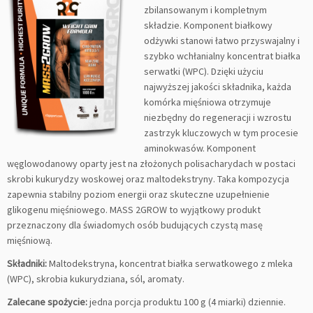
zbilansowanym i kompletnym
składzie. Komponent białkowy
odżywki stanowi łatwo przyswajalny i
szybko wchłanialny koncentrat białka
serwatki (WPC). Dzięki użyciu
najwyższej jakości składnika, każda
komórka mięśniowa otrzymuje
niezbędny do regeneracji i wzrostu
zastrzyk kluczowych w tym procesie
aminokwasów. Komponent
węglowodanowy oparty jest na złożonych polisacharydach w postaci
skrobi kukurydzy woskowej oraz maltodekstryny. Taka kompozycja
zapewnia stabilny poziom energii oraz skuteczne uzupełnienie
glikogenu mięśniowego. MASS 2GROW to wyjątkowy produkt
przeznaczony dla świadomych osób budujących czystą masę
mięśniową.
Składniki:
Maltodekstryna, koncentrat białka serwatkowego z mleka
(WPC), skrobia kukurydziana, sól, aromaty.
Zalecane spożycie:
jedna porcja produktu 100 g (4 miarki) dziennie.